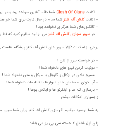
– اکانت
Clash Of Clans
شما دائما آنلاین خواهد بود بنابر ا
– اکانت
کلش آف کلنز
شما مدام در حال غارت برای شما خواهد ب
– کالکتورهای شما هرگز پر نخواهد بود !
– در
سرور مجازی کلش آف کلنز
می توانید تنظیم کنید که فط به
برخی از امکانات VIP سرور های کلش آف کلنز پیشگام هاست :
– در خواست نیرو از کلن !
– دونیت کردن نیرو های دلخواه شما !
– مسیج دادن در لوکال و گلوبال با سیکل و متن دلخواه شما !
– آپ کردن ساختمان ها و دیوارها با تنظیمات دلخواه شما !
– بازسازی تله ها و اینفرنو ها و ایکس بوها !
و بسیاری امکانات بیشتر
به شما توصیه میکنیم اگر بازی کلش آف کلنز برای شما خیلی مه
پلن اول شامل ۲ هسته سی پی یو می باشد