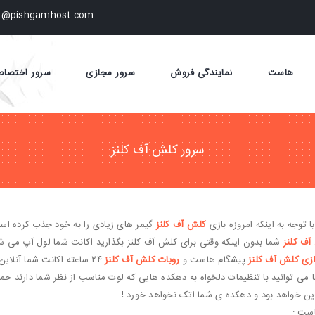
fo@pishgamhost.com
هاست
نمایندگی فروش
سرور مجازی
سرور اختصا
سرور کلش آف کلنز
ا توجه به اینکه امروزه بازی
کلش آف کلنز
گیمر های زیادی را به خود جذب کرده است
ف کلنز
شما بدون اینکه وقتی برای کلش آف کلنز بگذارید اکانت شما لول آپ می ش
زی کلش آف کلنز
پیشگام هاست و
روبات کلش آف کلنز
۲۴ ساعته اکانت شما آنلاین خواهد بود و غارت خواهد کرد !
ی توانید با تنظیمات دلخواه به دهکده هایی که لوت مناسب از نظر شما دارند حمله 
ین خواهد بود و دهکده ی شما اتک نخواهد خورد !
است :