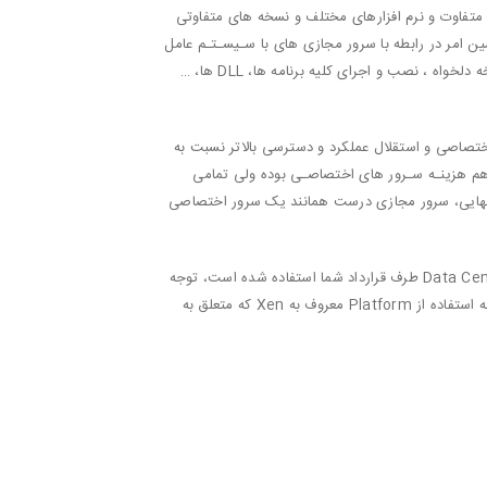
 متفاوت و نرم افزارهای مختلف و نسخه های متفاوتی
وان سیستم عامل های سـرور خواهند بود. همین امر در رابطه با سرور مجازی های با سـیسـتـم عامل
وینـدوز نیـز صادق می باشد. همچنین تعریف Name Server های اختصاصی ، نصب ASP, PHP , MySQL , .NET و سایر برنامه ها با نسخه دلخواه ، نصب و اجرای کلیه برنامه ها، DLL ها، …
تصاصی و استقلال عملکرد و دسترسی بالاتر نسبت به
ت یک پنجم تا یک دهم هزینـه سـرور های اختصاصـی بوده ولی تمامی
ی نیز داشته باشد. در مجموع از دید کاربر نهایی، سرور مجازی درست همانند یک سرور اختصاصی
اگر تصمیم به تهیه یک سرور مجازی دارید باید بنابه مورد استفاده خود از این سرور مجازی به Platform ای که برای Virtualization در Data Center طرف قرارداد شما استفاده شده است، توجه
داشته باشد. زیرا که هر کدام از این Platform ها نواقص و فوایدی دارند، از آنجا که بیشتر کاربران ایرانی برای سرور های مجازی خود تمایل به استفاده از Platform معروف به Xen که متعلق به