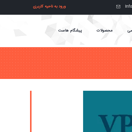
In
ورود به ناحیه کاربری
صی
محصولات
پیشگام هاست