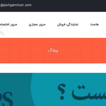
fo@pishgamhost.com
هاست
نمایندگی فروش
سرور مجازی
سرور اختصا
وبلاگ